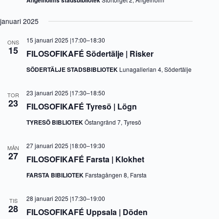
Ängelholms stadsbibliotek
januari 2025
15 januari 2025 |17:00
–
18:30
ONS
15
FILOSOFIKAFÉ Södertälje | Risker
SÖDERTÄLJE STADSBIBLIOTEK
Lunagallerian 4, Södertälje
23 januari 2025 |17:30
–
18:50
TOR
23
FILOSOFIKAFÉ Tyresö | Lögn
TYRESÖ BIBLIOTEK
Östangränd 7, Tyresö
27 januari 2025 |18:00
–
19:30
MÅN
27
FILOSOFIKAFÉ Farsta | Klokhet
FARSTA BIBILIOTEK
Farstagången 8, Farsta
28 januari 2025 |17:30
–
19:00
TIS
28
FILOSOFIKAFÉ Uppsala | Döden