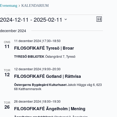
Evenemang
KALENDARIUM
Evenemang
2024-12-11
 - 
2025-02-11
V
E
L
y
v
V
i
-
e
ä
december 2024
s
n
n
l
t
a
e
j
a
11 december 2024 |17:30
–
18:50
v
m
ONS
d
11
i
a
FILOSOFIKAFÉ Tyresö | Broar
a
g
n
t
e
g
TYRESÖ BIBLIOTEK
Östangränd 7, Tyresö
u
r
v
m
i
y
.
12 december 2024 |19:00
–
20:30
n
n
TOR
12
g
a
FILOSOFIKAFÉ Gotland | Rättvisa
v
i
Östergarns Bygdegård Kulturhuset
Jakob Häggs väg 6, 623
g
68 Katthammarsvik
e
r
26 december 2024 |18:00
–
19:30
i
TOR
26
n
FILOSOFIKAFÉ Ängelholm | Mening
g
Stortorget 2, Ängelholm