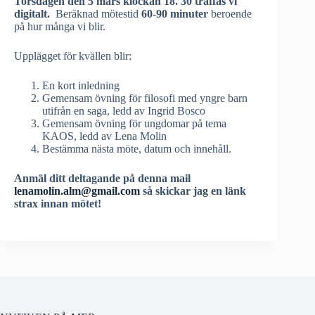
Torsdagen den 5 mars klockan 18. 30 träffas vi
digitalt.
Beräknad mötestid
60-90 minuter
beroende
på hur många vi blir.
Upplägget för kvällen blir:
En kort inledning
Gemensam övning för filosofi med yngre barn
utifrån en saga, ledd av Ingrid Bosco
Gemensam övning för ungdomar på tema
KAOS, ledd av Lena Molin
Bestämma nästa möte, datum och innehåll.
Anmäl ditt deltagande på denna mail
lenamolin.alm@gmail.com
så skickar jag en länk
strax innan mötet!