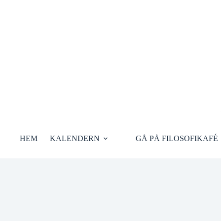
Hoppa
till
innehåll
HEM
KALENDERN
GÅ PÅ FILOSOFIKAFÉ