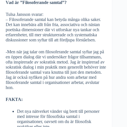
Vad är ”Filosoferande samtal”?
Tulsa Jansson svarar:
– Filosoferande samtal kan betyda många olika saker.
Det kan innebära allt från fria, associativa och nästan
poetiska dimensioner där vi utforskar nya tankar och
erfarenheter, till mer strukturerade och systematiska
diskussioner som syftar till att fördjupa förståelsen.
-Men när jag talar om filosoferande samtal syftar jag på
en öppen dialog där vi undersöker frågor tillsammans,
ofta inspirerade av sokratisk metod. Jag är inspirerad av
sokratisk dialog i min praktik men generellt behöver inte
filosoferande samtal vara knutna till just den metoden.
Jag är också nyfiken på hur andra som arbetar med
filosoferande samtal i organisationer arbetar, avslutar
hon.
FAKTA:
Det nya nätverket vänder sig brett till personer
med intresse för filosofiska samtal i
organisationer, oavsett om du är filosofisk
praktiker eller inte.