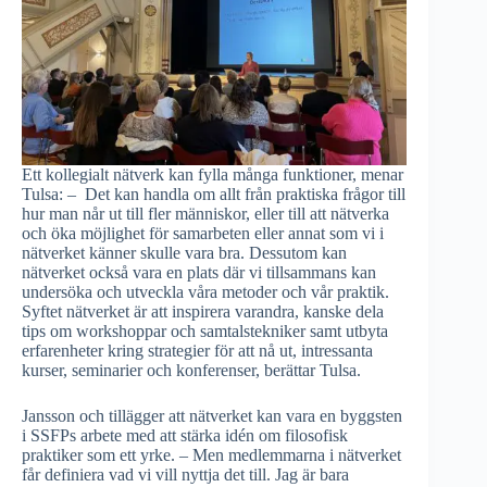
Ett kollegialt nätverk kan fylla många funktioner, menar
Tulsa: – Det kan handla om allt från praktiska frågor till
hur man når ut till fler människor, eller till att nätverka
och öka möjlighet för samarbeten eller annat som vi i
nätverket känner skulle vara bra. Dessutom kan
nätverket också vara en plats där vi tillsammans kan
undersöka och utveckla våra metoder och vår praktik.
Syftet nätverket är att inspirera varandra, kanske dela
tips om workshoppar och samtalstekniker samt utbyta
erfarenheter kring strategier för att nå ut, intressanta
kurser, seminarier och konferenser, berättar Tulsa.
Jansson och tillägger att nätverket kan vara en byggsten
i SSFPs arbete med att stärka idén om filosofisk
praktiker som ett yrke. – Men medlemmarna i nätverket
får definiera vad vi vill nyttja det till. Jag är bara