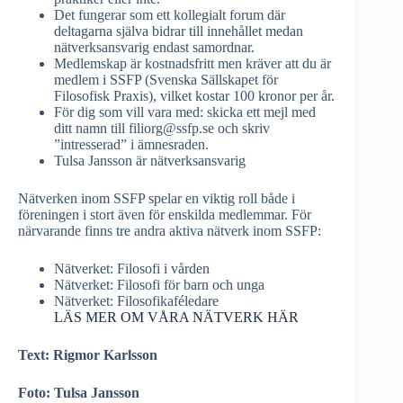
Det fungerar som ett kollegialt forum där
deltagarna själva bidrar till innehållet medan
nätverksansvarig endast samordnar.
Medlemskap är kostnadsfritt men kräver att du är
medlem i SSFP (Svenska Sällskapet för
Filosofisk Praxis), vilket kostar 100 kronor per år.
För dig som vill vara med: skicka ett mejl med
ditt namn till filiorg@ssfp.se och skriv
”intresserad” i ämnesraden.
Tulsa Jansson är nätverksansvarig
Nätverken inom SSFP spelar en viktig roll både i
föreningen i stort även för enskilda medlemmar. För
närvarande finns tre andra aktiva nätverk inom SSFP:
Nätverket: Filosofi i vården
Nätverket: Filosofi för barn och unga
Nätverket: Filosofikaféledare
LÄS MER OM VÅRA NÄTVERK HÄR
Text: Rigmor Karlsson
Foto: Tulsa Jansson