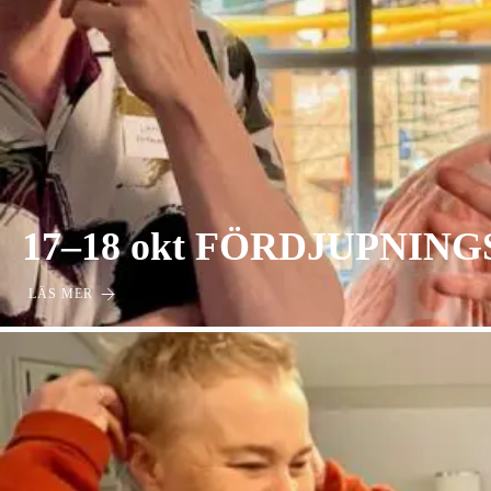
17–18 okt FÖRDJUPNINGSKU
LÄS MER