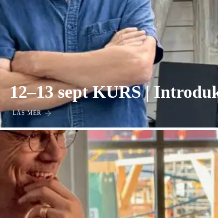
12–13 sept KURS | Introdukt
LÄS MER