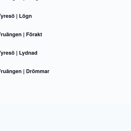
yresö | Lögn
uängen | Förakt
yresö | Lydnad
ruängen | Drömmar