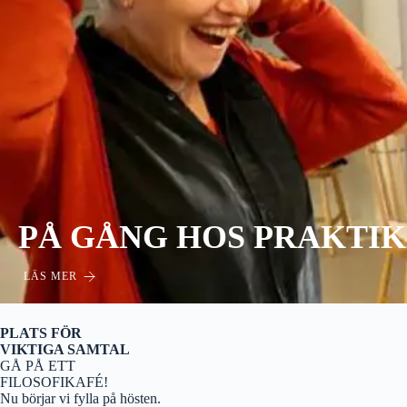
PÅ GÅNG HOS PRAKTIK
LÄS MER
PLATS FÖR
VIKTIGA SAMTAL
GÅ PÅ ETT
FILOSOFIKAFÉ!
Nu börjar vi fylla på hösten.