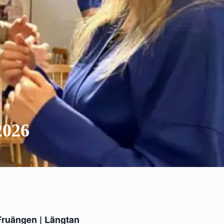
026
ruängen | Längtan