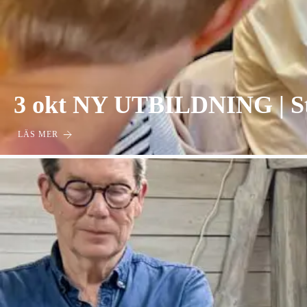
3 okt NY UTBILDNING | Sta
LÄS MER