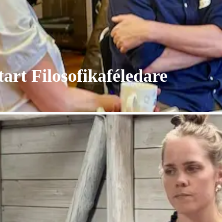
rt Filosofikaféledare