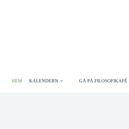
Hoppa
till
innehåll
HEM
KALENDERN
GÅ PÅ FILOSOFIKAFÉ