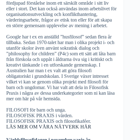
fördjupad förståelse inom ett särskilt område i sitt liv
eller i stort. Det kan också användas inom arbetslivet för
organisationsutveckling och konflikthantering,
värderingsarbete, frågor av etisk ton eller för att skapa
en större gemensam upplevelse av mening i arbetet.
Google har t ex en anställd ”husfilosof” sedan flera år
tillbaka. Sedan 1970-talet har man i olika projekt i- och
utanför skolor även använt sokratisk dialog och
”philosophy for children” (P4c) som ett sätt att låta barn
från förskola och uppåt i åldrarna öva sig i kritiskt och
kreativt tänkande i en utforskande gemenskap. I
Australien har man t ex valt att göra filosofi
obligatoriskt i grundskolan. I Sverige växer intresset
vilket vi kan se genom olika projekt med filosofi för
barn och ungdomar. Vi har valt att dela in Filosofisk
Praxis i några av dessa underkategorier som ni kan läsa
mer om här på vår hemsida.
FILOSOFI för barn och unga.
FILOSOFISK PRAXIS i vården.
FILOSOFISK PRAXIS och filosofikaféer.
LÄS MER OM VÅRA NÄTVERK HÄR
Världsfilosofidagen i november varje år