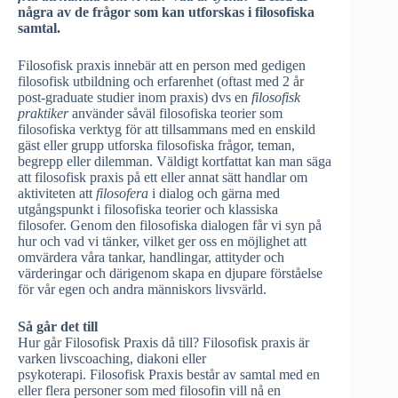
några av de frågor som kan utforskas i filosofiska
samtal.
Filosofisk praxis innebär att en person med gedigen
filosofisk utbildning och erfarenhet (oftast med 2 år
post-graduate studier inom praxis) dvs en
filosofisk
praktiker
använder såväl filosofiska teorier som
filosofiska verktyg för att tillsammans med en enskild
gäst eller grupp utforska filosofiska frågor, teman,
begrepp eller dilemman. Väldigt kortfattat kan man säga
att filosofisk praxis på ett eller annat sätt handlar om
aktiviteten att
filosofera
i dialog och gärna med
utgångspunkt i filosofiska teorier och klassiska
filosofer. Genom den filosofiska dialogen får vi syn på
hur och vad vi tänker, vilket ger oss en möjlighet att
omvärdera våra tankar, handlingar, attityder och
värderingar och därigenom skapa en djupare förståelse
för vår egen och andra människors livsvärld.
Så går det till
Hur går Filosofisk Praxis då till? Filosofisk praxis är
varken livscoaching, diakoni eller
psykoterapi. Filosofisk Praxis består av samtal med en
eller flera personer som med filosofin vill nå en