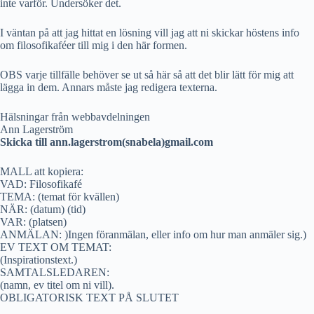
inte varför. Undersöker det.
I väntan på att jag hittat en lösning vill jag att ni skickar höstens info
om filosofikaféer till mig i den här formen.
OBS varje tillfälle behöver se ut så här så att det blir lätt för mig att
lägga in dem. Annars måste jag redigera texterna.
Hälsningar från webbavdelningen
Ann Lagerström
Skicka till ann.lagerstrom(snabela)gmail.com
MALL att kopiera:
VAD: Filosofikafé
TEMA: (temat för kvällen)
NÄR: (datum) (tid)
VAR: (platsen)
ANMÄLAN: )Ingen föranmälan, eller info om hur man anmäler sig.)
EV TEXT OM TEMAT:
(Inspirationstext.)
SAMTALSLEDAREN:
(namn, ev titel om ni vill).
OBLIGATORISK TEXT PÅ SLUTET