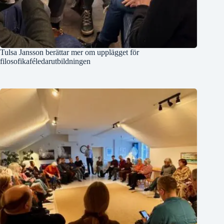
Tulsa Jansson berättar mer om upplägget för
filosofikaféledarutbildningen