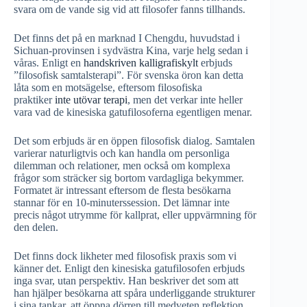
svara om de vande sig vid att filosofer fanns tillhands.
Det finns det på en marknad I Chengdu, huvudstad i
Sichuan-provinsen i sydvästra Kina, varje helg sedan i
våras. Enligt en
handskriven kalligrafiskylt
erbjuds
”filosofisk samtalsterapi”. För svenska öron kan detta
låta som en motsägelse, eftersom filosofiska
praktiker
inte utövar terapi
, men det verkar inte heller
vara vad de kinesiska gatufilosoferna egentligen menar.
Det som erbjuds är en öppen filosofisk dialog. Samtalen
varierar naturligtvis och kan handla om personliga
dilemman och relationer, men också om komplexa
frågor som sträcker sig bortom vardagliga bekymmer.
Formatet är intressant eftersom de flesta besökarna
stannar för en 10-minuterssession. Det lämnar inte
precis något utrymme för kallprat, eller uppvärmning för
den delen.
Det finns dock likheter med filosofisk praxis som vi
känner det. Enligt den kinesiska gatufilosofen erbjuds
inga svar, utan perspektiv. Han beskriver det som att
han hjälper besökarna att spåra underliggande strukturer
i sina tankar, att öppna dörren till medveten reflektion