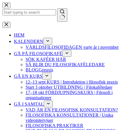
Hoppa
till
innehåll
Inga
resultat
HEM
KALENDERN
VÄRLDSFILOSOFIDAGEN varje år i november
GÅ PÅ FILOSOFIKAFÉ
SÖK KAFÉER HÄR
SÅ BLIR DU FILOSOFIKAFÉLEDARE
BLOGGpraxis
GÅ EN KURS
12–13 sept KURS | Introduktion i filosofisk praxis
Start 3 oktober UTBILDNING | Filokaféledare
17–18 okt FÖRDJUPNINGSKURS | Filosofi i
organisationer
GÅ I SAMTAL
VAD ÄR EN FILOSOFISK KONSULTATION?
FILOSOFISKA KONSULTATIONER | Unika
videointervjuer
FILOSOFISKA PRAKTIKER