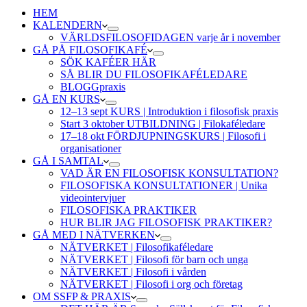
HEM
KALENDERN
VÄRLDSFILOSOFIDAGEN varje år i november
GÅ PÅ FILOSOFIKAFÉ
SÖK KAFÉER HÄR
SÅ BLIR DU FILOSOFIKAFÉLEDARE
BLOGGpraxis
GÅ EN KURS
12–13 sept KURS | Introduktion i filosofisk praxis
Start 3 oktober UTBILDNING | Filokaféledare
17–18 okt FÖRDJUPNINGSKURS | Filosofi i
organisationer
GÅ I SAMTAL
VAD ÄR EN FILOSOFISK KONSULTATION?
FILOSOFISKA KONSULTATIONER | Unika
videointervjuer
FILOSOFISKA PRAKTIKER
HUR BLIR JAG FILOSOFISK PRAKTIKER?
GÅ MED I NÄTVERKEN
NÄTVERKET | Filosofikaféledare
NÄTVERKET | Filosofi för barn och unga
NÄTVERKET | Filosofi i vården
NÄTVERKET | Filosofi i org och företag
OM SSFP & PRAXIS