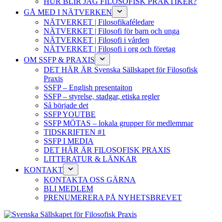
HUR BLIR JAG FILOSOFISK PRAKTIKER?
GÅ MED I NÄTVERKEN
NÄTVERKET | Filosofikaféledare
NÄTVERKET | Filosofi för barn och unga
NÄTVERKET | Filosofi i vården
NÄTVERKET | Filosofi i org och företag
OM SSFP & PRAXIS
DET HÄR ÄR Svenska Sällskapet för Filosofisk
Praxis
SSFP – English presentaiton
SSFP – styrelse, stadgar, etiska regler
Så började det
SSFP YOUTBE
SSFP MÖTAS – lokala grupper för medlemmar
TIDSKRIFTEN #1
SSFP I MEDIA
DET HÄR ÄR FILOSOFISK PRAXIS
LITTERATUR & LÄNKAR
KONTAKT
KONTAKTA OSS GÄRNA
BLI MEDLEM
PRENUMERERA PÅ NYHETSBREVET