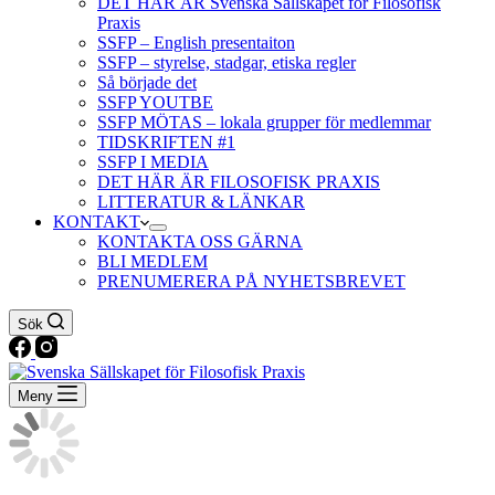
DET HÄR ÄR Svenska Sällskapet för Filosofisk
Praxis
SSFP – English presentaiton
SSFP – styrelse, stadgar, etiska regler
Så började det
SSFP YOUTBE
SSFP MÖTAS – lokala grupper för medlemmar
TIDSKRIFTEN #1
SSFP I MEDIA
DET HÄR ÄR FILOSOFISK PRAXIS
LITTERATUR & LÄNKAR
KONTAKT
KONTAKTA OSS GÄRNA
BLI MEDLEM
PRENUMERERA PÅ NYHETSBREVET
Sök
Meny