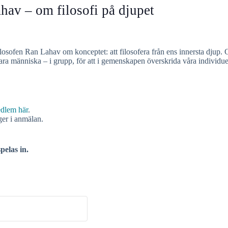
 – om filosofi på djupet
 filosofen Ran Lahav om konceptet: att filosofera från ens innersta djup
vara människa – i grupp, för att i gemenskapen överskrida våra individue
edlem här
.
ger i anmälan.
pelas in.