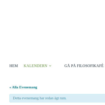
Hoppa
till
innehåll
HEM
KALENDERN
GÅ PÅ FILOSOFIKAFÉ
« Alla Evenemang
Detta evenemang har redan ägt rum.