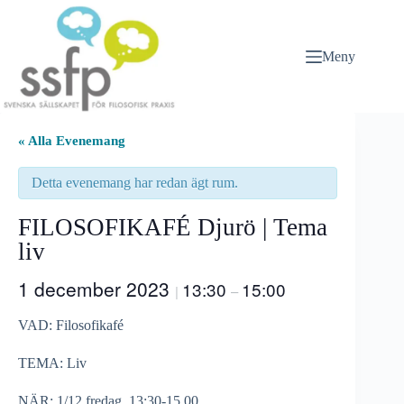
Hoppa
till
innehåll
Meny
« Alla Evenemang
Detta evenemang har redan ägt rum.
FILOSOFIKAFÉ Djurö | Tema
liv
1 december 2023
13:30
15:00
|
–
VAD: Filosofikafé
TEMA: Liv
NÄR: 1/12 fredag, 13:30-15.00