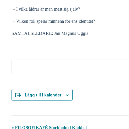
– I vilka åldrar är man mest sig själv?
– Vilken roll spelar minnena för ens identitet?
SAMTALSLEDARE: Jan Magnus Uggla
Lägg till i kalender
E
«
FILOSOFIKAFÉ Stockholm | Klokhet