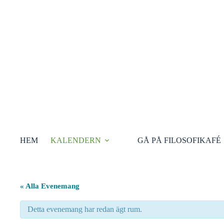
Hoppa
till
innehåll
HEM
KALENDERN
GÅ PÅ FILOSOFIKAFÉ
« Alla Evenemang
Detta evenemang har redan ägt rum.