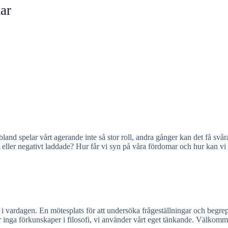
ar
d spelar vårt agerande inte så stor roll, andra gånger kan det få svåra
 eller negativt laddade? Hur får vi syn på våra fördomar och hur kan vi fö
tal i vardagen. En mötesplats för att undersöka frågeställningar och begr
 inga förkunskaper i filosofi, vi använder vårt eget tänkande. Välkomme