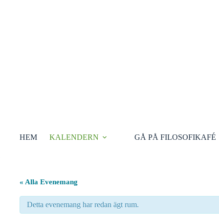
Hoppa
till
innehåll
HEM
KALENDERN
GÅ PÅ FILOSOFIKAFÉ
« Alla Evenemang
Detta evenemang har redan ägt rum.