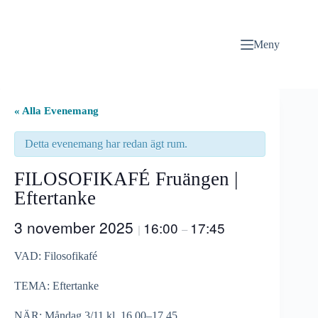
Hoppa
till
innehåll
Meny
« Alla Evenemang
Detta evenemang har redan ägt rum.
FILOSOFIKAFÉ Fruängen |
Eftertanke
3 november 2025
16:00
17:45
|
–
VAD: Filosofikafé
TEMA: Eftertanke
NÄR: Måndag 3/11 kl. 16.00–17.45