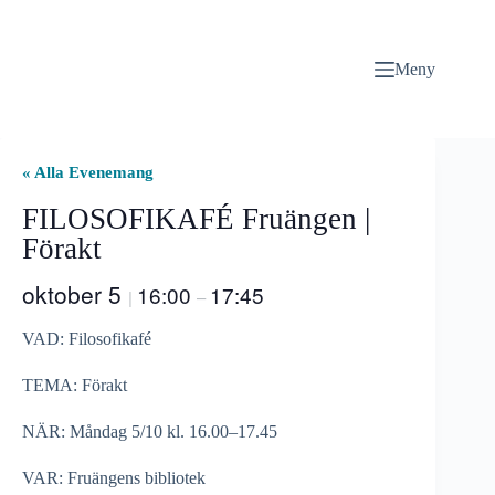
Hoppa
till
innehåll
Meny
« Alla Evenemang
FILOSOFIKAFÉ Fruängen |
Förakt
oktober 5
16:00
17:45
|
–
VAD: Filosofikafé
TEMA: Förakt
NÄR: Måndag 5/10 kl. 16.00–17.45
VAR: Fruängens bibliotek