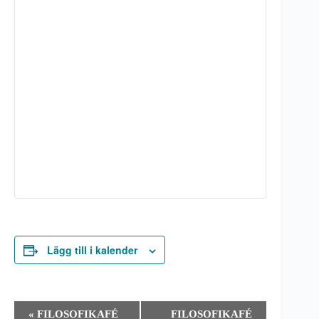
Lägg till i kalender
E
«
FILOSOFIKAFÉ
FILOSOFIKAFÉ