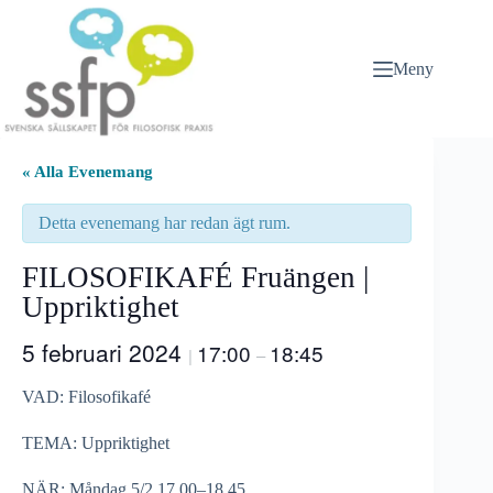
Hoppa
till
innehåll
Meny
« Alla Evenemang
Detta evenemang har redan ägt rum.
FILOSOFIKAFÉ Fruängen |
Uppriktighet
5 februari 2024
17:00
18:45
|
–
VAD: Filosofikafé
TEMA: Uppriktighet
NÄR: Måndag 5/2 17.00–18.45