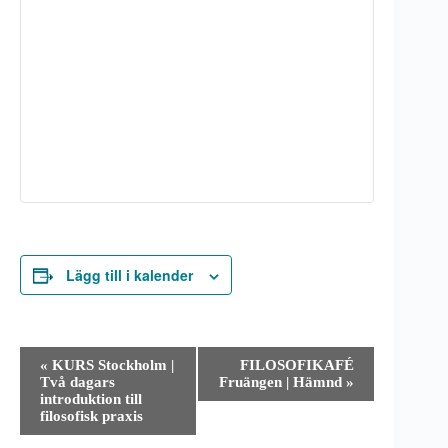
Lägg till i kalender
E
«
KURS Stockholm |
FILOSOFIKAFÉ
v
Två dagars
Fruängen | Hämnd
»
e
introduktion till
n
filosofisk praxis
e
m