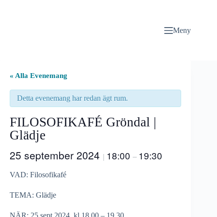
Hoppa
till
innehåll
Meny
« Alla Evenemang
Detta evenemang har redan ägt rum.
FILOSOFIKAFÉ Gröndal |
Glädje
25 september 2024
18:00
19:30
|
–
VAD: Filosofikafé
TEMA: Glädje
NÄR: 25 sept 2024 kl 18.00 – 19.30