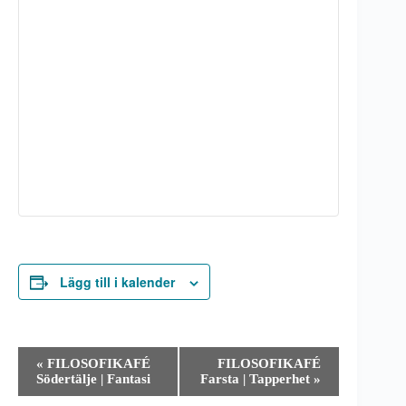
Lägg till i kalender
E
«
FILOSOFIKAFÉ
FILOSOFIKAFÉ
v
Södertälje | Fantasi
Farsta | Tapperhet
»
e
n