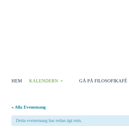
Hoppa
till
innehåll
HEM
KALENDERN
GÅ PÅ FILOSOFIKAFÉ
« Alla Evenemang
Detta evenemang har redan ägt rum.