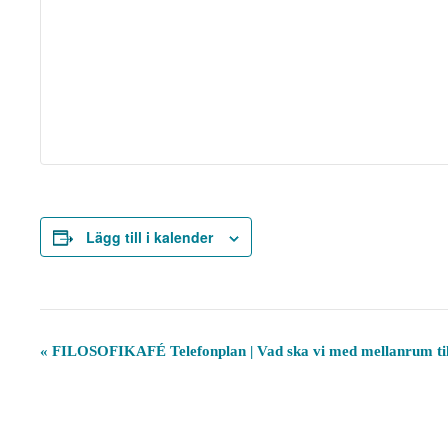
Lägg till i kalender
E
«
FILOSOFIKAFÉ Telefonplan | Vad ska vi med mellanrum til
v
e
n
e
m