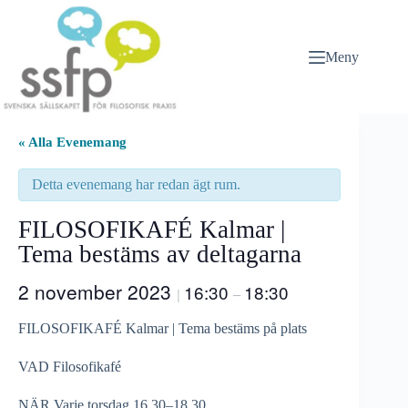
Hoppa
till
innehåll
Meny
« Alla Evenemang
Detta evenemang har redan ägt rum.
FILOSOFIKAFÉ Kalmar |
Tema bestäms av deltagarna
2 november 2023
16:30
18:30
|
–
FILOSOFIKAFÉ Kalmar | Tema bestäms på plats
VAD Filosofikafé
NÄR Varje torsdag 16.30–18.30