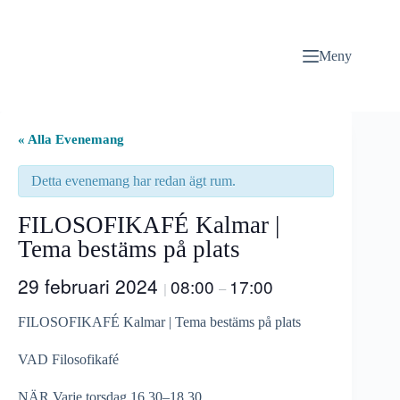
Hoppa
till
innehåll
Meny
« Alla Evenemang
Detta evenemang har redan ägt rum.
FILOSOFIKAFÉ Kalmar |
Tema bestäms på plats
29 februari 2024
08:00
17:00
|
–
FILOSOFIKAFÉ Kalmar | Tema bestäms på plats
VAD Filosofikafé
NÄR Varje torsdag 16.30–18.30