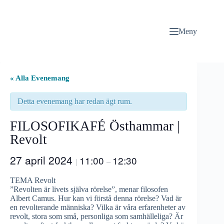
Hoppa
till
innehåll
Meny
« Alla Evenemang
Detta evenemang har redan ägt rum.
FILOSOFIKAFÉ Östhammar |
Revolt
27 april 2024
11:00
12:30
|
–
TEMA Revolt
”Revolten är livets själva rörelse”, menar filosofen
Albert Camus. Hur kan vi förstå denna rörelse? Vad är
en revolterande människa? Vilka är våra erfarenheter av
revolt, stora som små, personliga som samhälleliga? Är