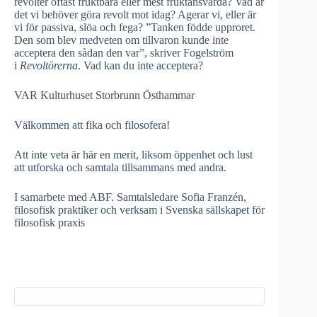
revolter oftast fruktbara eller mest fruktansvärda? Vad är
det vi behöver göra revolt mot idag? Agerar vi, eller är
vi för passiva, slöa och fega? ”Tanken födde upproret.
Den som blev medveten om tillvaron kunde inte
acceptera den sådan den var”, skriver Fogelström
i
Revoltörerna
. Vad kan du inte acceptera?
VAR Kulturhuset Storbrunn Östhammar
Välkommen att fika och filosofera!
Att inte veta är här en merit, liksom öppenhet och lust
att utforska och samtala tillsammans med andra.
I samarbete med ABF. Samtalsledare Sofia Franzén,
filosofisk praktiker och verksam i Svenska sällskapet för
filosofisk praxis