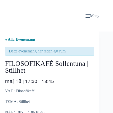
Hoppa
till
innehåll
Meny
« Alla Evenemang
Detta evenemang har redan ägt rum.
FILOSOFIKAFÉ Sollentuna |
Stillhet
maj 18
17:30
18:45
|
–
VAD: Filosofikafé
TEMA: Stillhet
NÄR: 18/5, 17.30-18.46