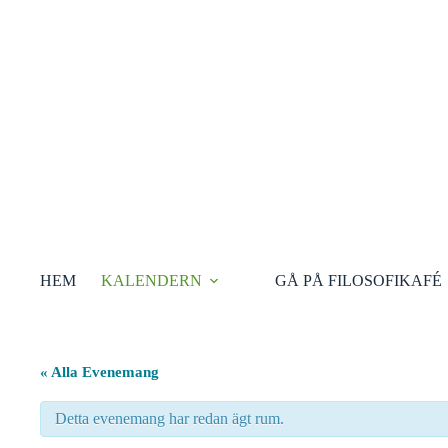
Hoppa
till
innehåll
HEM
KALENDERN
GÅ PÅ FILOSOFIKAFÉ
« Alla Evenemang
Detta evenemang har redan ägt rum.