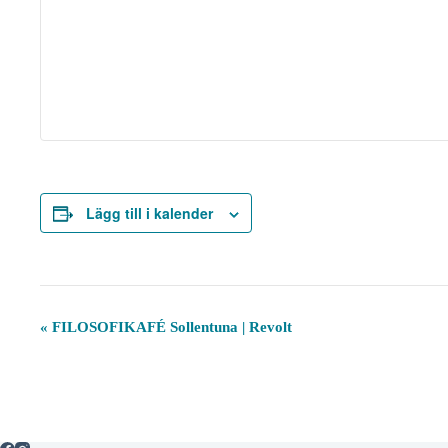
Lägg till i kalender
E
«
FILOSOFIKAFÉ Sollentuna | Revolt
v
e
n
e
m
a