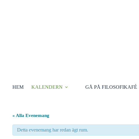
Hoppa
till
innehåll
HEM
KALENDERN
GÅ PÅ FILOSOFIKAFÉ
« Alla Evenemang
Detta evenemang har redan ägt rum.