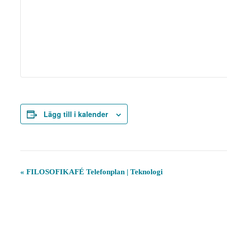
Lägg till i kalender
E
«
FILOSOFIKAFÉ Telefonplan | Teknologi
v
e
n
e
m
a