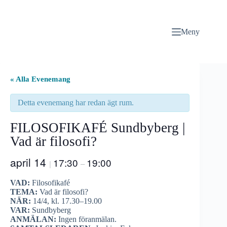
Hoppa
till
innehåll
Meny
« Alla Evenemang
Detta evenemang har redan ägt rum.
FILOSOFIKAFÉ Sundbyberg |
Vad är filosofi?
april 14
17:30
19:00
|
–
VAD:
Filosofikafé
TEMA:
Vad är filosofi?
NÄR:
14/4, kl. 17.30–19.00
VAR:
Sundbyberg
ANMÄLAN:
Ingen föranmälan.