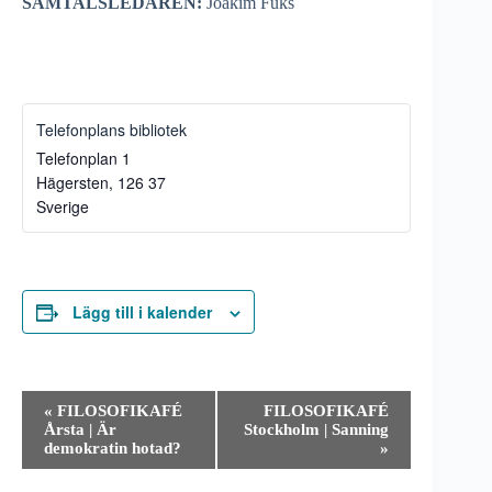
SAMTALSLEDAREN:
Joakim Fuks
Telefonplans bibliotek
Telefonplan 1
Hägersten
,
126 37
Sverige
Lägg till i kalender
E
«
FILOSOFIKAFÉ
FILOSOFIKAFÉ
v
Årsta | Är
Stockholm | Sanning
e
demokratin hotad?
»
n
e