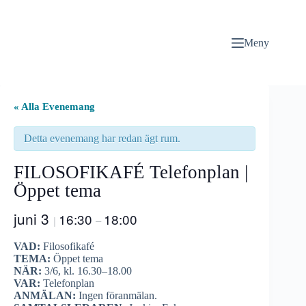
Hoppa
till
innehåll
Meny
« Alla Evenemang
Detta evenemang har redan ägt rum.
FILOSOFIKAFÉ Telefonplan |
Öppet tema
juni 3
16:30
18:00
|
–
VAD:
Filosofikafé
TEMA:
Öppet tema
NÄR:
3/6, kl. 16.30–18.00
VAR:
Telefonplan
ANMÄLAN:
Ingen föranmälan.