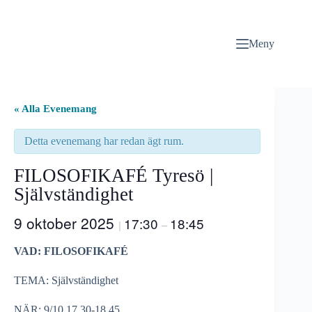
Hoppa
till
innehåll
Meny
« Alla Evenemang
Detta evenemang har redan ägt rum.
FILOSOFIKAFÉ Tyresö |
Självständighet
9 oktober 2025
17:30
18:45
|
–
VAD: FILOSOFIKAFÉ
TEMA: Självständighet
NÄR: 9/10 17.30-18.45