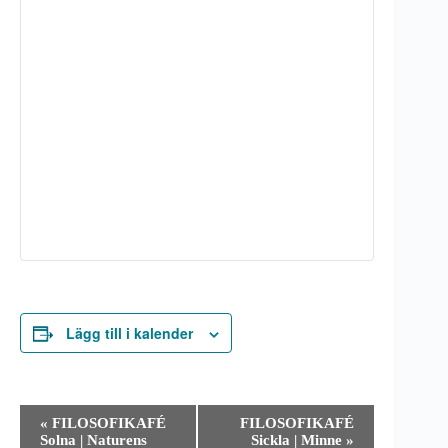
Lägg till i kalender
E
«
FILOSOFIKAFÉ
FILOSOFIKAFÉ
v
Solna | Naturens
Sickla | Minne
»