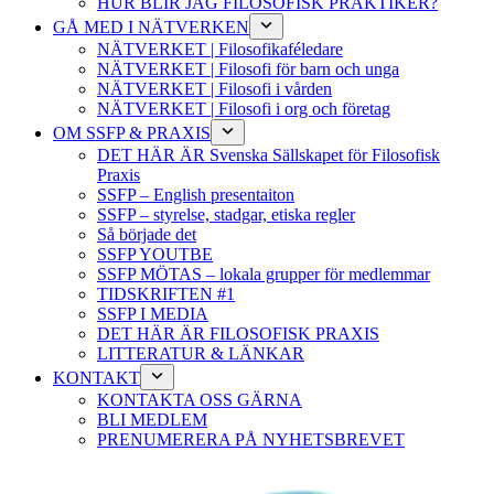
HUR BLIR JAG FILOSOFISK PRAKTIKER?
GÅ MED I NÄTVERKEN
NÄTVERKET | Filosofikaféledare
NÄTVERKET | Filosofi för barn och unga
NÄTVERKET | Filosofi i vården
NÄTVERKET | Filosofi i org och företag
OM SSFP & PRAXIS
DET HÄR ÄR Svenska Sällskapet för Filosofisk
Praxis
SSFP – English presentaiton
SSFP – styrelse, stadgar, etiska regler
Så började det
SSFP YOUTBE
SSFP MÖTAS – lokala grupper för medlemmar
TIDSKRIFTEN #1
SSFP I MEDIA
DET HÄR ÄR FILOSOFISK PRAXIS
LITTERATUR & LÄNKAR
KONTAKT
KONTAKTA OSS GÄRNA
BLI MEDLEM
PRENUMERERA PÅ NYHETSBREVET