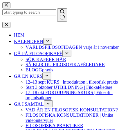
Hoppa
till
innehåll
Inga
resultat
HEM
KALENDERN
VÄRLDSFILOSOFIDAGEN varje år i november
GÅ PÅ FILOSOFIKAFÉ
SÖK KAFÉER HÄR
SÅ BLIR DU FILOSOFIKAFÉLEDARE
BLOGGpraxis
GÅ EN KURS
12–13 sept KURS | Introduktion i filosofisk praxis
Start 3 oktober UTBILDNING | Filokaféledare
17–18 okt FÖRDJUPNINGSKURS | Filosofi i
organisationer
GÅ I SAMTAL
VAD ÄR EN FILOSOFISK KONSULTATION?
FILOSOFISKA KONSULTATIONER | Unika
videointervjuer
FILOSOFISKA PRAKTIKER