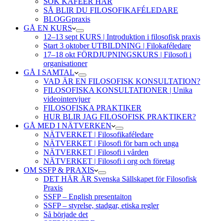
SÖK KAFÉER HÄR
SÅ BLIR DU FILOSOFIKAFÉLEDARE
BLOGGpraxis
GÅ EN KURS
12–13 sept KURS | Introduktion i filosofisk praxis
Start 3 oktober UTBILDNING | Filokaféledare
17–18 okt FÖRDJUPNINGSKURS | Filosofi i
organisationer
GÅ I SAMTAL
VAD ÄR EN FILOSOFISK KONSULTATION?
FILOSOFISKA KONSULTATIONER | Unika
videointervjuer
FILOSOFISKA PRAKTIKER
HUR BLIR JAG FILOSOFISK PRAKTIKER?
GÅ MED I NÄTVERKEN
NÄTVERKET | Filosofikaféledare
NÄTVERKET | Filosofi för barn och unga
NÄTVERKET | Filosofi i vården
NÄTVERKET | Filosofi i org och företag
OM SSFP & PRAXIS
DET HÄR ÄR Svenska Sällskapet för Filosofisk
Praxis
SSFP – English presentaiton
SSFP – styrelse, stadgar, etiska regler
Så började det