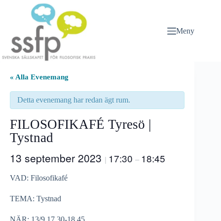
Hoppa
till
innehåll
Meny
« Alla Evenemang
Detta evenemang har redan ägt rum.
FILOSOFIKAFÉ Tyresö |
Tystnad
13 september 2023
17:30
18:45
|
–
VAD: Filosofikafé
TEMA: Tystnad
NÄR: 13/9 17.30-18.45