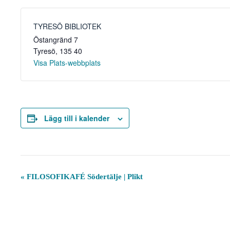
TYRESÖ BIBLIOTEK
Östangränd 7
Tyresö
,
135 40
Visa Plats-webbplats
Lägg till i kalender
E
«
FILOSOFIKAFÉ Södertälje | Plikt
v
e
n
e
m