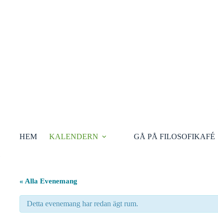
Hoppa
till
innehåll
HEM
KALENDERN
GÅ PÅ FILOSOFIKAFÉ
« Alla Evenemang
Detta evenemang har redan ägt rum.