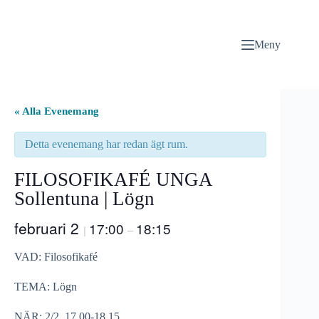
Hoppa
till
innehåll
Meny
« Alla Evenemang
Detta evenemang har redan ägt rum.
FILOSOFIKAFÉ UNGA
Sollentuna | Lögn
februari 2
17:00
18:15
|
–
VAD: Filosofikafé
TEMA: Lögn
NÄR: 2/2, 17.00-18.15