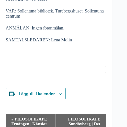
VAR: Sollentuna bibliotek, Turebergshuset, Sollentuna
centrum
ANMÄLAN: Ingen föranmälan.
SAMTALSLEDAREN: Lena Molin
Lägg till i kalender
E
«
FILOSOFIKAFÉ
FILOSOFIKAFÉ
v
Fruängen | Känslor
Sundbyberg | Det
e