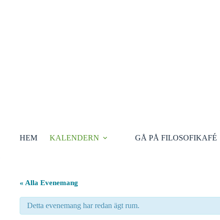
Hoppa
till
innehåll
HEM
KALENDERN
GÅ PÅ FILOSOFIKAFÉ
« Alla Evenemang
Detta evenemang har redan ägt rum.