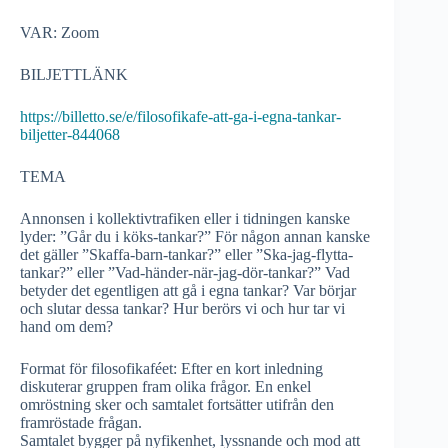
VAR: Zoom
BILJETTLÄNK
https://billetto.se/e/filosofikafe-att-ga-i-egna-tankar-
biljetter-844068
TEMA
Annonsen i kollektivtrafiken eller i tidningen kanske
lyder: ”Går du i köks-tankar?” För någon annan kanske
det gäller ”Skaffa-barn-tankar?” eller ”Ska-jag-flytta-
tankar?” eller ”Vad-händer-när-jag-dör-tankar?” Vad
betyder det egentligen att gå i egna tankar? Var börjar
och slutar dessa tankar? Hur berörs vi och hur tar vi
hand om dem?
Format för filosofikaféet: Efter en kort inledning
diskuterar gruppen fram olika frågor. En enkel
omröstning sker och samtalet fortsätter utifrån den
framröstade frågan.
Samtalet bygger på nyfikenhet, lyssnande och mod att