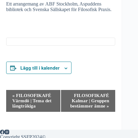
Ett arrangemang av ABF Stockholm, Aspuddens
bibliotek och Svenska Sällskapet för Filosofisk Praxis.
Lägg till i kalender
E
«
FILOSOFIKAFÉ
FILOSOFIKAFÉ
v
Värmdö | Tema det
Kalmar | Gruppen
e
långtråkiga
bestämmer ämne
»
n
e
m
a
n
g
Copyright SSFP2024©