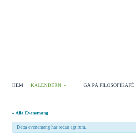
Hoppa
till
innehåll
HEM
KALENDERN
GÅ PÅ FILOSOFIKAFÉ
« Alla Evenemang
Detta evenemang har redan ägt rum.