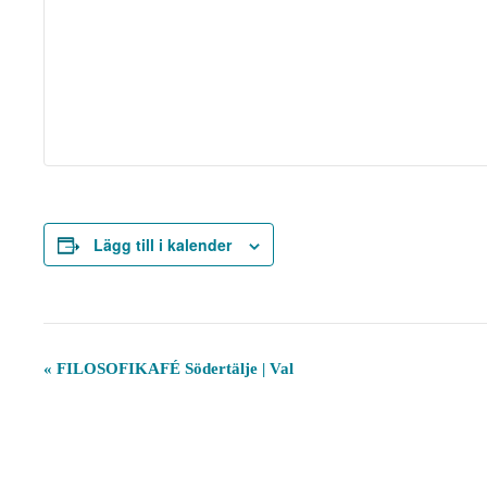
Lägg till i kalender
E
«
FILOSOFIKAFÉ Södertälje | Val
v
e
n
e
m
a