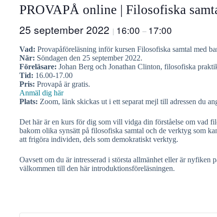
PROVAPÅ online | Filosofiska samt
25 september 2022
16:00
17:00
|
–
Vad:
Provapåföreläsning inför kursen Filosofiska samtal med b
När:
Söndagen den 25 september 2022.
Föreläsare:
Johan Berg och Jonathan Clinton, filosofiska prakti
Tid:
16.00-17.00
Pris:
Provapå är gratis.
Anmäl dig här
Plats:
Zoom, länk skickas ut i ett separat mejl till adressen du
Det här är en kurs för dig som vill vidga din förståelse om vad
bakom olika synsätt på filosofiska samtal och de verktyg som kan
att frigöra individen, dels som demokratiskt verktyg.
Oavsett om du är intresserad i största allmänhet eller är nyfiken 
välkommen till den här introduktionsföreläsningen.