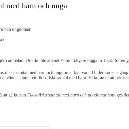
al med barn och unga
arn och ungdomar.
ker
 anger i anmälan. Om du inte använt Zoom tidigare logga in 15:55 för en
 filosofiska samtal med barn och ungdomar kan vara. Under kursens gån
 användas under ett filosofiskt samtal med barn. Vi kommer att fokusera
på att gå kursen
Filosofiska samtal med barn och ungdomar
som ges de