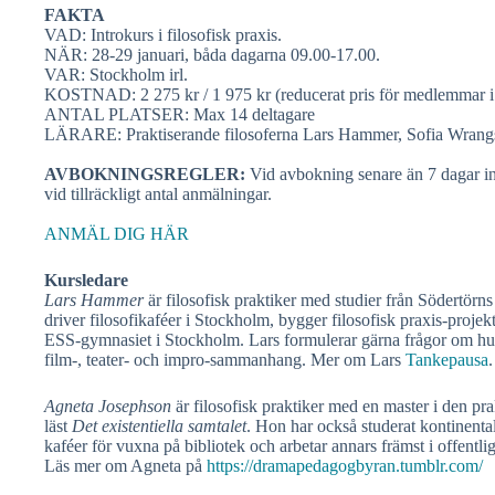
FAKTA
VAD: Introkurs i filosofisk praxis.
NÄR: 28-29 januari, båda dagarna 09.00-17.00.
VAR: Stockholm irl.
KOSTNAD: 2 275 kr / 1 975 kr (reducerat pris för medlemmar 
ANTAL PLATSER: Max 14 deltagare
LÄRARE: Praktiserande filosoferna Lars Hammer, Sofia Wrangs
AVBOKNINGSREGLER:
Vid avbokning senare än 7 dagar inn
vid tillräckligt antal anmälningar.
ANMÄL DIG HÄR
Kursledare
Lars Hammer
är filosofisk praktiker med studier från Södertö
driver filosofikaféer i Stockholm, bygger filosofisk praxis-projekt
ESS-gymnasiet i Stockholm. Lars formulerar gärna frågor om hur 
film-, teater- och impro-sammanhang. Mer om Lars
Tankepausa
.
Agneta Josephson
är filosofisk praktiker med en master i den p
läst
Det existentiella samtalet
. Hon har också studerat kontinenta
kaféer för vuxna på bibliotek och arbetar annars främst i offentli
Läs mer om Agneta på
https://dramapedagogbyran.tumblr.com/