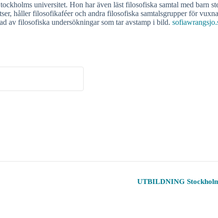
 Stockholms universitet. Hon har även läst filosofiska samtal med barn st
atser, håller filosofikaféer och andra filosofiska samtalsgrupper för v
rad av filosofiska undersökningar som tar avstamp i bild.
sofiawrangsjo.
UTBILDNING Stockholm | I