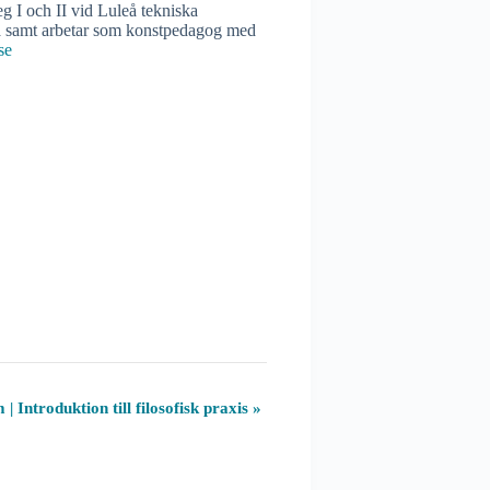
eg I och II vid Luleå tekniska
uxna samt arbetar som konstpedagog med
se
ntroduktion till filosofisk praxis
»