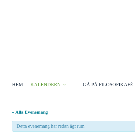
Hoppa
till
innehåll
HEM
KALENDERN
GÅ PÅ FILOSOFIKAFÉ
« Alla Evenemang
Detta evenemang har redan ägt rum.