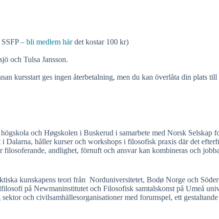
i SSFP –
bli medlem här
det kostar 100 kr)
jö och Tulsa Jansson.
an kursstart ges ingen återbetalning, men du kan överlåta din plats ti
rns högskola och Høgskolen i Buskerud i samarbete med Norsk Selskap f
 i Dalarna, håller kurser och workshops i filosofisk praxis där det efterf
filosoferande, andlighet, förnuft och ansvar kan kombineras och jobbar
raktiska kunskapens teori från Norduniversitetet, Bodø Norge och Söde
lfilosofi på Newmaninstitutet och Filosofisk samtalskonst på Umeå unive
g sektor och civilsamhällesorganisationer med forumspel, ett gestaltande a