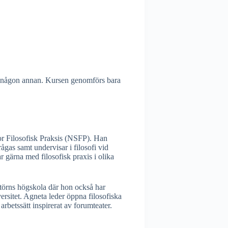
ll någon annan. Kursen genomförs bara
or Filosofisk Praksis (NSFP). Han
rågas samt undervisar i filosofi vid
 gärna med filosofisk praxis i olika
rtörns högskola där hon också har
rsitet. Agneta leder öppna filosofiska
rbetssätt inspirerat av forumteater.