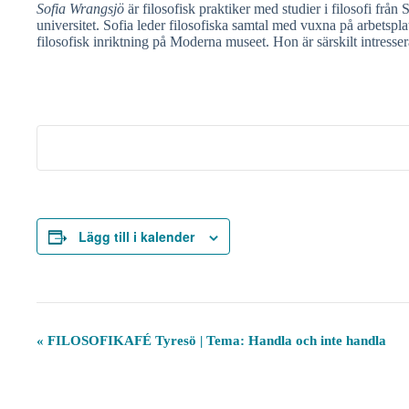
Sofia Wrangsjö
är filosofisk praktiker med studier i filosofi från
universitet. Sofia leder filosofiska samtal med vuxna på arbetspl
filosofisk inriktning på Moderna museet. Hon är särskilt intresse
Lägg till i kalender
E
«
FILOSOFIKAFÉ Tyresö | Tema: Handla och inte handla
v
e
n
e