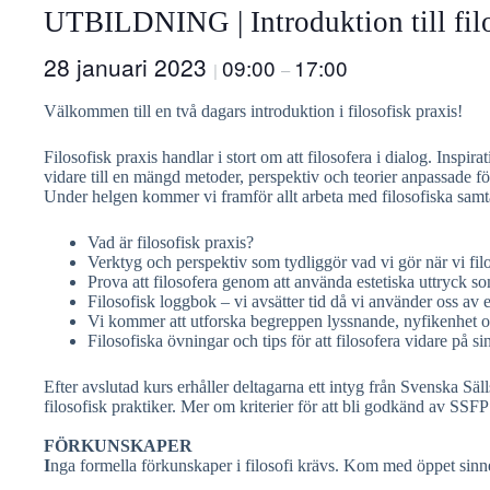
UTBILDNING | Introduktion till filo
28 januari 2023
09:00
17:00
|
–
Välkommen till en två dagars introduktion i filosofisk praxis!
Filosofisk praxis handlar i stort om att filosofera i dialog. Inspi
vidare till en mängd metoder, perspektiv och teorier anpassade för
Under helgen kommer vi framför allt arbeta med filosofiska samt
Vad är filosofisk praxis?
Verktyg och perspektiv som tydliggör vad vi gör när vi fil
Prova att filosofera genom att använda estetiska uttryck s
Filosofisk loggbok – vi avsätter tid då vi använder oss av e
Vi kommer att utforska begreppen lyssnande, nyfikenhet o
Filosofiska övningar och tips för att filosofera vidare på si
Efter avslutad kurs erhåller deltagarna ett intyg från Svenska Sä
filosofisk praktiker. Mer om kriterier för att bli godkänd av SSF
FÖRKUNSKAPER
I
nga formella förkunskaper i filosofi krävs. Kom med öppet sinne