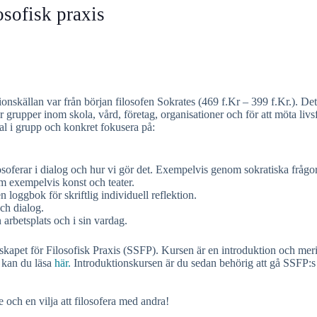
sofisk praxis
rationskällan var från början filosofen Sokrates (469 f.Kr – 399 f.Kr.). De
 grupper inom skola, vård, företag, organisationer och för att möta livsf
al i grupp och konkret fokusera på:
osoferar i dialog och hur vi gör det. Exempelvis genom sokratiska frågor
om exempelvis konst och teater.
n loggbok för skriftlig individuell reflektion.
ch dialog.
n arbetsplats och i sin vardag.
llskapet för Filosofisk Praxis (SSFP). Kursen är en introduktion och mer
P kan du läsa
här.
Introduktionskursen är du sedan behörig att gå SSFP:s 
 och en vilja att filosofera med andra!