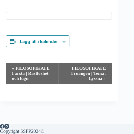
Lägg till i kalender
E
«
FILOSOFIKAFÉ
FILOSOFIKAFÉ
v
Farsta | Rastlöshet
Fruängen | Tema:
e
och lugn
Lyssna
»
n
e
m
a
n
g
-
n
a
v
Copyright SSFP2024©