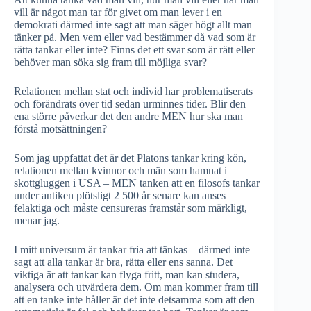
vill är något man tar för givet om man lever i en
demokrati därmed inte sagt att man säger högt allt man
tänker på. Men vem eller vad bestämmer då vad som är
rätta tankar eller inte? Finns det ett svar som är rätt eller
behöver man söka sig fram till möjliga svar?
Relationen mellan stat och individ har problematiserats
och förändrats över tid sedan urminnes tider. Blir den
ena större påverkar det den andre MEN hur ska man
förstå motsättningen?
Som jag uppfattat det är det Platons tankar kring kön,
relationen mellan kvinnor och män som hamnat i
skottgluggen i USA – MEN tanken att en filosofs tankar
under antiken plötsligt 2 500 år senare kan anses
felaktiga och måste censureras framstår som märkligt,
menar jag.
I mitt universum är tankar fria att tänkas – därmed inte
sagt att alla tankar är bra, rätta eller ens sanna. Det
viktiga är att tankar kan flyga fritt, man kan studera,
analysera och utvärdera dem. Om man kommer fram till
att en tanke inte håller är det inte detsamma som att den