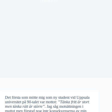
censureras?
Det första som mötte mig som ny student vid Uppsala
universitet på 90-talet var mottot:
”Tänka fritt är stort
men tänka rätt är större”.
Jag såg motsättningen i
mottot men förstod nog inte konsekvenserna av min