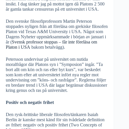
insikt. I dag tänker jag på mottot igen då Platons 2 500
år gamla tankar censureras på ett universitet i USA.
Den svenske filosofiprofessorn Martin Peterson
stoppades nyligen från att föreläsa om grekiske filosofen
Platon vid Texas A&M University i USA. Något som
Dagens Nyheter uppmärksammade i början av januari i
år (
Svensk professor stoppas – får inte föreläsa om
Platon i USA
bakom betalvägg).
Petersson undervisar på universitet om nutida
moralfrågor där Platons syn i ”Symposion” ingår. ”Ta
bort allt om kön och ras eller byt kurs”, var beskedet
som kom efter att universitetet infört nya regler mot
undervisning om ”köns- och rasfrågor”. Reglerna följer
en bredare trend i USA där lagar begränsar diskussioner
kring genus och ras på universitet.
Positiv och negativ frihet
Den rysk-brittiske liberale filosofen/tänkaren Isaiah
Berlin är kanske mest känd för sin tvådelade definition
av frihet: negativ och positiv frihet (Two Concepts of