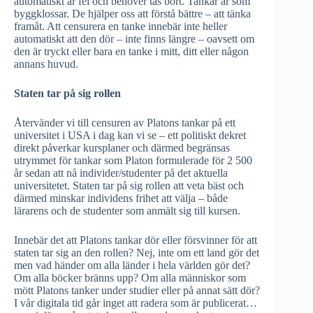
automatiskt är fel och behöver tas bort. Tankar är som
byggklossar. De hjälper oss att förstå bättre – att tänka
framåt. Att censurera en tanke innebär inte heller
automatiskt att den dör – inte finns längre – oavsett om
den är tryckt eller bara en tanke i mitt, ditt eller någon
annans huvud.
Staten tar på sig rollen
Återvänder vi till censuren av Platons tankar på ett
universitet i USA i dag kan vi se – ett politiskt dekret
direkt påverkar kursplaner och därmed begränsas
utrymmet för tankar som Platon formulerade för 2 500
år sedan att nå individer/studenter på det aktuella
universitetet. Staten tar på sig rollen att veta bäst och
därmed minskar individens frihet att välja – både
lärarens och de studenter som anmält sig till kursen.
Innebär det att Platons tankar dör eller försvinner för att
staten tar sig an den rollen? Nej, inte om ett land gör det
men vad händer om alla länder i hela världen gör det?
Om alla böcker bränns upp? Om alla människor som
mött Platons tanker under studier eller på annat sätt dör?
I vår digitala tid går inget att radera som är publicerat…