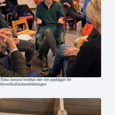
Tulsa Jansson berättar mer om upplägget för
filosofikaféledarutbildningen