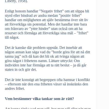
Liberty, 1958).
Enligt honom handlar ”Negativ frihet” om att slippa bli
styrd eller hindrad av andra medan ”positiv frihet”
handlar om möjligheten att själv bestämma över sitt liv
att förverkliga sin potential. Men det handlar inte bara
om frånvaro av ”yttre hinder” utan också om att ha
resurser och förmåga att förverkliga sina mål – ”frihet”
till något.
Det är kanske där problem uppstår. Det innebär att
någon annan kan säga vad du ”borde göra för att nå ditt
sanna jag” och då kan det bli ok att tvinga någon att
göra något i frihetens namn. Lättare uttryckt: Om
individen inte har förmåga att ta rätt beslut – ja då går
staten in och gör det.
Det är inte konstigt att begreppen ofta hamnar i konflikt
– eftersom när den ena friheten växer så inskränks den
andres frihet.
Vem bestämmer vilka tankar som är rätt?
Att kunna tänka vad man vill, hur man vill eller när man