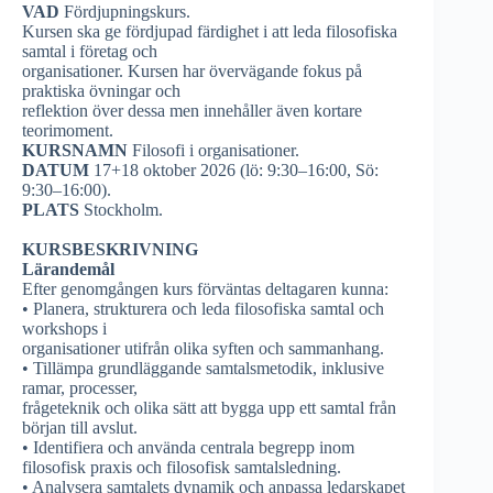
VAD
Fördjupningskurs.
Kursen ska ge fördjupad färdighet i att leda filosofiska
samtal i företag och
organisationer. Kursen har övervägande fokus på
praktiska övningar och
reflektion över dessa men innehåller även kortare
teorimoment.
KURSNAMN
Filosofi i organisationer.
DATUM
17+18 oktober 2026 (lö: 9:30–16:00, Sö:
9:30–16:00).
PLATS
Stockholm.
KURSBESKRIVNING
Lärandemål
Efter genomgången kurs förväntas deltagaren kunna:
• Planera, strukturera och leda filosofiska samtal och
workshops i
organisationer utifrån olika syften och sammanhang.
• Tillämpa grundläggande samtalsmetodik, inklusive
ramar, processer,
frågeteknik och olika sätt att bygga upp ett samtal från
början till avslut.
• Identifiera och använda centrala begrepp inom
filosofisk praxis och filosofisk samtalsledning.
• Analysera samtalets dynamik och anpassa ledarskapet