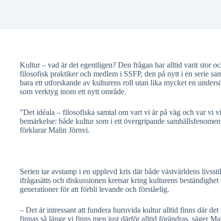
Kultur – vad är det egentligen? Den frågan har alltid varit stor oc
filosofisk praktiker och medlem i SSFP, den på nytt i en serie sa
bara ett utforskande av kulturens roll utan lika mycket en under
som verktyg inom ett nytt område.
”Det idéala – filosofiska samtal om vart vi är på väg och var vi v
bemärkelse: både kultur som i ett övergripande samhällsfenomen 
förklarar Malin Jörnvi.
Serien tar avstamp i en upplevd kris där både västvärldens livssti
ifrågasätts och diskussionen kretsar kring kulturens beständighet
generationer för att förbli levande och förståelig.
– Det är intressant att fundera huruvida kultur alltid finns där d
finnas så länge vi finns men just därför alltid förändras, säger Ma