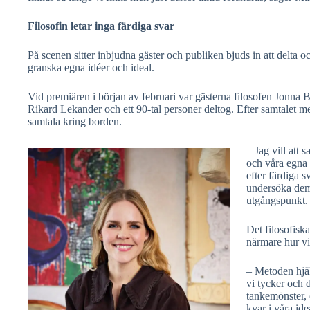
Filosofin letar inga färdiga svar
På scenen sitter inbjudna gäster och publiken bjuds in att delta o
granska egna idéer och ideal.
Vid premiären i början av februari var gästerna filosofen Jonna
Rikard Lekander och ett 90-tal personer deltog. Efter samtalet me
samtala kring borden.
– Jag vill att 
och våra egna e
efter färdiga s
undersöka dem
utgångspunkt.
Det filosofiska
närmare hur vi
– Metoden hjälp
vi tycker och d
tankemönster, o
kvar i våra ide