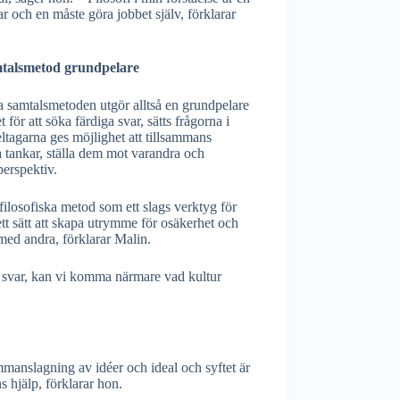
ar och en måste göra jobbet själv, förklarar
amtalsmetod grundpelare
a samtalsmetoden utgör alltså en grundpelare
let för att söka färdiga svar, sätts frågorna i
ltagarna ges möjlighet att tillsammans
 tankar, ställa dem mot varandra och
erspektiv.
filosofiska metod som ett slags verktyg för
ett sätt att skapa utrymme för osäkerhet och
med andra, förklarar Malin.
la svar, kan vi komma närmare vad kultur
ammanslagning av idéer och ideal och syftet är
 hjälp, förklarar hon.