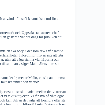
ch använda filosofisk samtalsmetod för att
 Bornemark och Uppsala stadsteaters chef
llan gästerna var det dags för publiken att
samtalen ska börja i det som är – i vår samtid
rfarenheter. Filosofi för mig är inte att leta
var, utan att våga stanna vid frågorna och
 tillsammans, säger Malin Jörnvi om sin
 samtalet är, menar Malin, ett sätt att komma
 faktiskt tänker och varför:
er oss att se skillnaden mellan det vi tror att
et vi faktiskt tycker. Vi får syn på våra egna
ch kan utifrån det välja att förändra eller stå
al, säger hon. – Filosofi i min förståelse är en