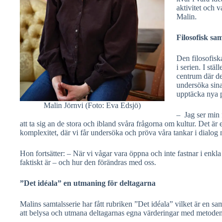
aktivitet och v
Malin.
Filosofisk s
Den filosofisk
i serien. I stäl
centrum där de
undersöka sina
upptäcka nya p
Malin Jörnvi (Foto: Eva Edsjö)
–
Jag ser min 
att ta sig an de stora och ibland svåra frågorna om kultur. Det är 
komplexitet, där vi får undersöka och pröva våra tankar i dialog 
Hon fortsätter: – När vi vågar vara öppna och inte fastnar i enk
faktiskt är – och hur den förändras med oss.
”Det idéala” en utmaning för deltagarna
Malins samtalsserie har fått rubriken ”Det idéala” vilket är en s
att belysa och utmana deltagarnas egna värderingar med metodens