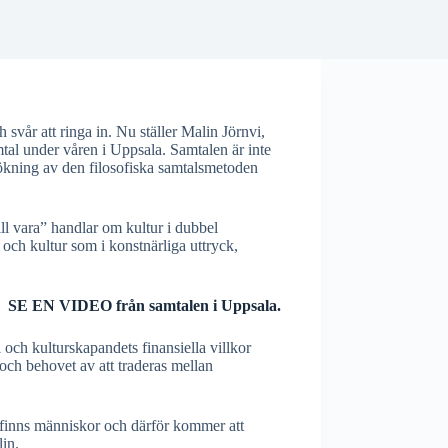
h svår att ringa in. Nu ställer Malin Jörnvi,
mtal under våren i Uppsala. Samtalen är inte
sökning av den filosofiska samtalsmetoden
ill vara” handlar om kultur i dubbel
och kultur som i konstnärliga uttryck,
SE EN VIDEO från samtalen i Uppsala.
l och kulturskapandets finansiella villkor
 och behovet av att traderas mellan
et finns människor och därför kommer att
lin.