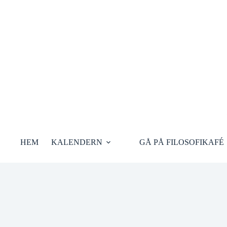
Hoppa
till
innehåll
HEM
KALENDERN
GÅ PÅ FILOSOFIKAFÉ