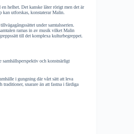
en helhet. Det kanske låter rörigt men det är
p kan utforskas, konstaterar Malin.
 tillvägagångssättet under samtalsserien.
samtalen ramas in av musik vilket Malin
reppssätt till det komplexa kulturbegreppet.
de samhällsperspektiv och konstnärligt
amhälle i gungning där vårt sätt att leva
raditioner, snarare än att fastna i färdiga