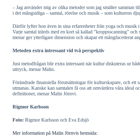
– Jag använder mig av olika metoder som jag smälter samman till 
i det mångsidiga – samtal, rörelse och musik – som kulturens dju
Därför lyfter hon även in sina erfarenheter från yoga och musik i
Varje samtal inleds med en kort så kallad ”kroppsscanning” och 
menar ger ytterligare dimension och skapar ett mångfacetterat ang
Metoden extra intressant vid två perspektiv
Just metodfrågan blir extra intressant när kultur diskuteras ur bå
uttryck, menar Malin.
Förändrade finansiella förutsättningar för kulturskapare, och ett s
utmanas. Kanske kan samtalen få oss att omvärdera våra ideal och t
definitioner, menar Malin Jörnvi.
Rigmor Karlsson
Foto:
Rigmor Karlsson och Eva Edsjö
Mer information på Malin Jörnvis hemsida: