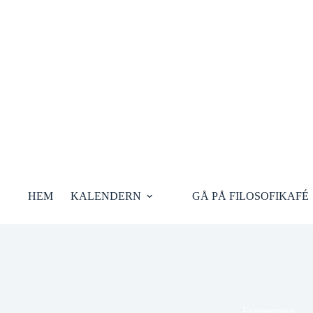
Hoppa
till
innehåll
HEM
KALENDERN
GÅ PÅ FILOSOFIKAFÉ
Evenemang