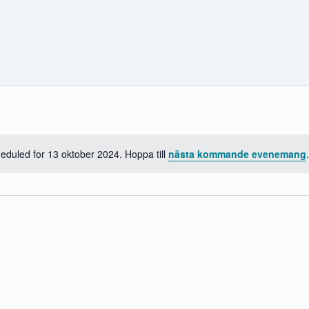
uled for 13 oktober 2024. Hoppa till
nästa kommande evenemang
.
N
o
t
i
s