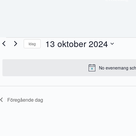
Evenemang
13 oktober 2024
Idag
för
13
V
oktober
ä
2024
l
j
No evenemang sched
d
a
t
u
m
.
Föregående dag