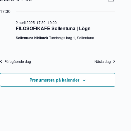
D
för
y
v
V
a
2
-
e
ä
17:30
g
april
n
n
l
2025
a
e
j
2 april 2025 |17:30
–
19:00
v
m
d
FILOSOFIKAFÉ Sollentuna | Lögn
i
a
a
g
n
t
Sollentuna bibliotek
Turebergs torg 1, Sollentuna
e
g
u
r
v
m
i
y
.
n
n
g
a
Föregående dag
Nästa dag
v
i
g
Prenumerera på kalender
e
r
i
n
g