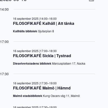
D
för
y
v
V
a
16
-
e
ä
14:00
g
september
n
n
l
2025
a
e
j
16 september 2025 |14:00
–
16:00
v
m
d
FILOSOFIKAFÉ Kalhäll | Att tänka
i
a
a
g
n
t
Kallhälls bibliotek
Gjutarplan 8
e
g
u
r
v
m
i
y
17:00
.
n
n
g
a
16 september 2025 |17:00
–
18:30
v
FILOSOFIKAFÉ Sickla | Tystnad
i
g
Dieselverkstadens bibliotek
Marcusplatsen 17, Nacka
e
r
17:30
i
n
16 september 2025 |17:30
–
19:00
g
FILOSOFIKAFÉ Malmö | Hämnd
Malmö stadsbibliotek
Kung Oscars väg 11, Malmö
16 september 2025 |17:30
–
19:00