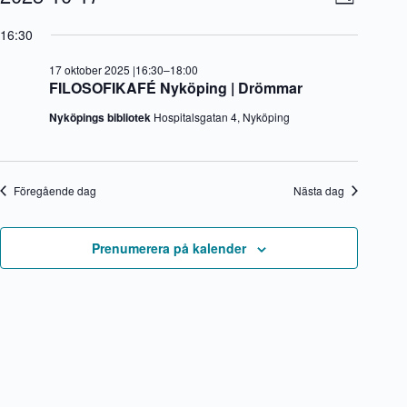
D
för
y
v
V
a
17
-
e
ä
16:30
g
oktober
n
n
l
2025
a
e
j
17 oktober 2025 |16:30
–
18:00
v
m
d
FILOSOFIKAFÉ Nyköping | Drömmar
i
a
a
g
n
t
Nyköpings bibliotek
Hospitalsgatan 4, Nyköping
e
g
u
r
v
m
i
y
.
n
n
g
a
Föregående dag
Nästa dag
v
i
g
Prenumerera på kalender
e
r
i
n
g