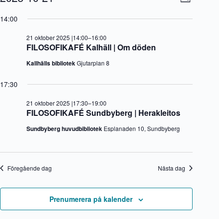
D
för
y
v
V
a
21
-
e
ä
14:00
g
oktober
n
n
l
2025
a
e
j
21 oktober 2025 |14:00
–
16:00
v
m
d
FILOSOFIKAFÉ Kalhäll | Om döden
i
a
a
g
n
t
Kallhälls bibliotek
Gjutarplan 8
e
g
u
r
v
m
i
y
17:30
.
n
n
g
a
21 oktober 2025 |17:30
–
19:00
v
FILOSOFIKAFÉ Sundbyberg | Herakleitos
i
g
Sundbyberg huvudbibliotek
Esplanaden 10, Sundbyberg
e
r
i
n
Föregående dag
Nästa dag
g
Prenumerera på kalender