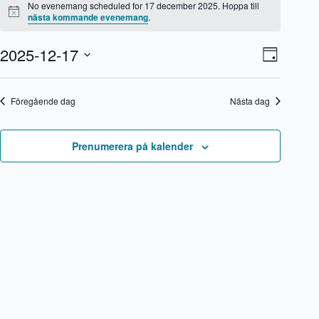
för
No evenemang scheduled for 17 december 2025. Hoppa till
17
N
nästa kommande evenemang
.
o
december
t
2025
2025-12-17
V
E
i
D
s
y
v
V
a
-
e
ä
g
n
n
l
Föregående dag
Nästa dag
a
e
j
v
m
d
i
a
a
g
n
t
Prenumerera på kalender
e
g
u
r
v
m
i
y
.
n
n
g
a
v
i
g
e
r
i
n
g