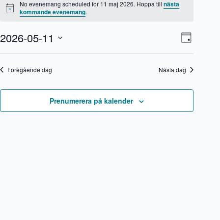
för
No evenemang scheduled for 11 maj 2026. Hoppa till
nästa
11
N
kommande evenemang
.
o
maj
t
2026
2026-05-11
V
E
i
D
s
y
v
V
a
-
e
ä
g
n
n
l
Föregående dag
Nästa dag
a
e
j
v
m
d
i
a
a
g
n
t
Prenumerera på kalender
e
g
u
r
v
m
i
y
.
n
n
g
a
v
i
g
e
r
i
n
g