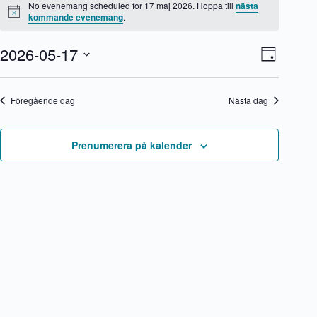
för
No evenemang scheduled for 17 maj 2026. Hoppa till
nästa
17
N
kommande evenemang
.
o
maj
t
2026
2026-05-17
V
E
i
D
s
y
v
V
a
-
e
ä
g
n
n
l
Föregående dag
Nästa dag
a
e
j
v
m
d
i
a
a
g
n
t
Prenumerera på kalender
e
g
u
r
v
m
i
y
.
n
n
g
a
v
i
g
e
r
i
n
g